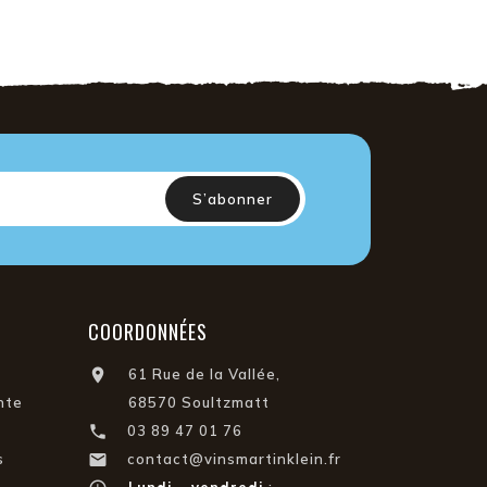
COORDONNÉES

61 Rue de la Vallée,
nte
68570 Soultzmatt

03 89 47 01 76

s
contact@vinsmartinklein.fr