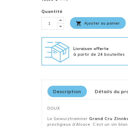
Quantité

Ajouter au panier
Livraison offerte
à partir de 24 bouteilles
Description
Détails du pr
DOUX
Le Gewurztraminer
Grand Cru Zinnk
prestigieux d’Alsace. C’est un vin bla